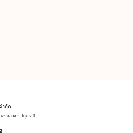
 จำกัด
.คลองคลวง จ.ปทุมธานี
8