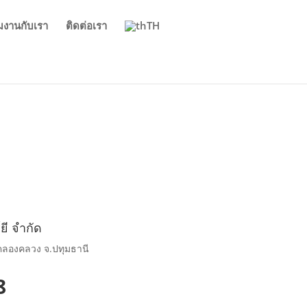
วมงานกับเรา
ติดต่อเรา
TH
์ยี จำกัด
อ.คลองคลวง จ.ปทุมธานี
8