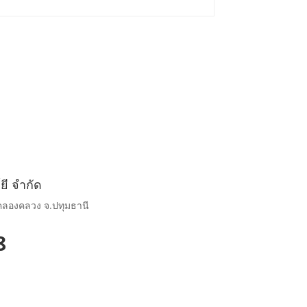
์ยี จำกัด
อ.คลองคลวง จ.ปทุมธานี
8